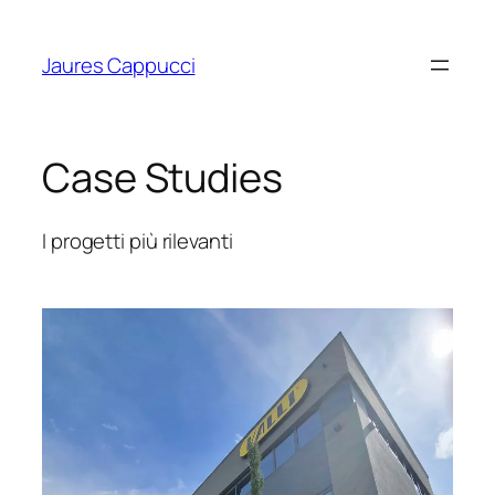
Vai
al
Jaures Cappucci
contenuto
Case Studies
I progetti più rilevanti